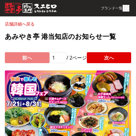
ブランド一覧
店舗詳細へ戻る
あみやき亭 港当知店のお知らせ一覧
前へ
/
2
ページ
次へ