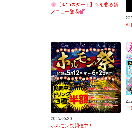
🌸【3/16スタート】春を彩る新
メニュー登場💕
202
A
202
ご
2025.05.20
ホルモン祭開催中！