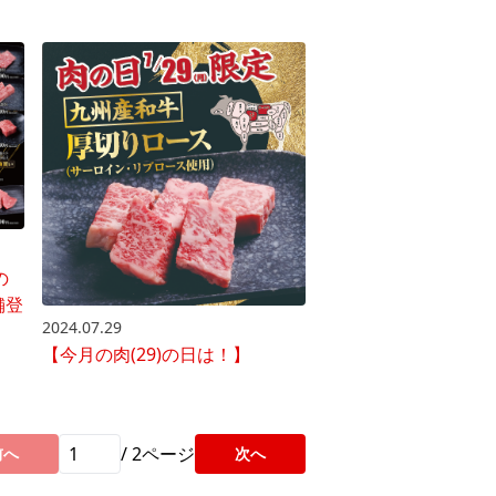
の
舗登
2024.07.29
【今月の肉(29)の日は！】
/
2
ページ
前へ
次へ