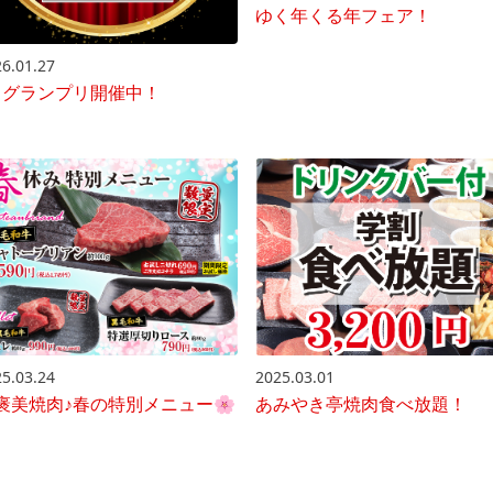
ゆく年くる年フェア！
6.01.27
-1グランプリ開催中！
2025.03.01
5.03.24
あみやき亭焼肉食べ放題！
褒美焼肉♪春の特別メニュー🌸