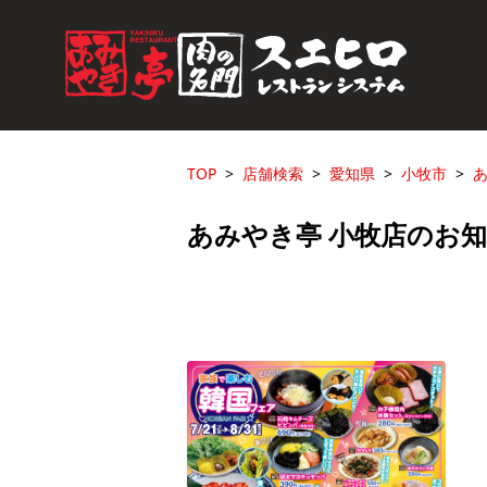
TOP
店舗検索
愛知県
小牧市
あ
あみやき亭 小牧店のお