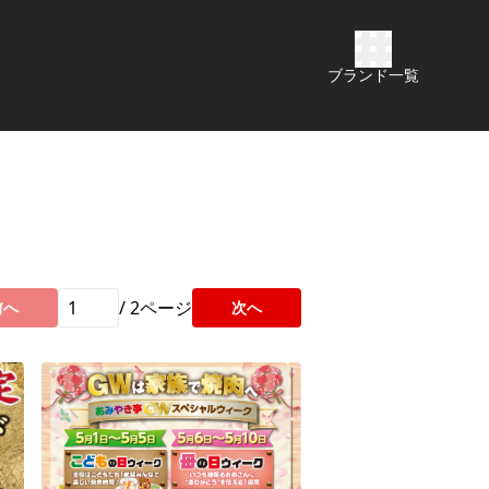
ブランド一覧
/
2
ページ
前へ
次へ