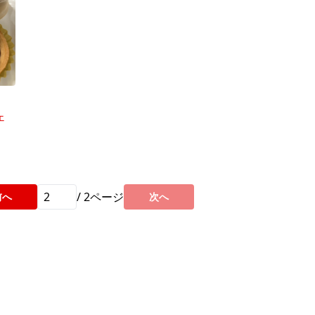
ェ
/
2
ページ
前へ
次へ