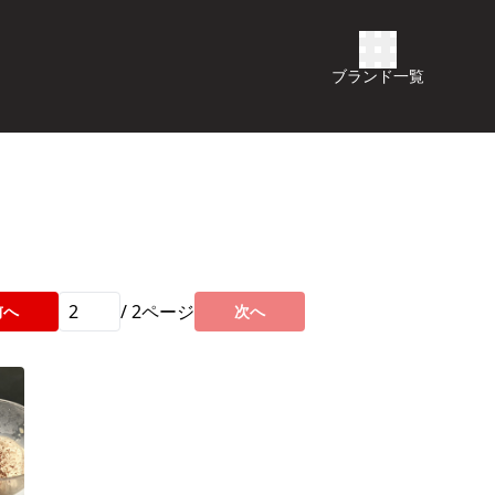
ブランド一覧
/
2
ページ
前へ
次へ