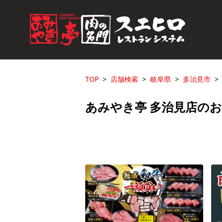
TOP
店舗検索
岐阜県
多治見市
あみやき亭 多治見店の