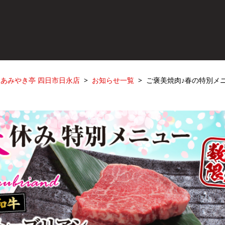
あみやき亭 四日市日永店
お知らせ一覧
ご褒美焼肉♪春の特別メニ