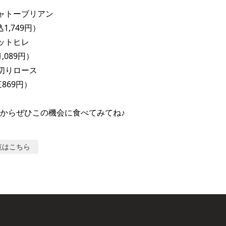
ャトーブリアン

1,749円）

ットヒレ

,089円）

切りロース

869円）

からぜひこの機会に食べてみてね♪
覧はこちら