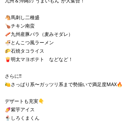
九州＆沖縄の“うまいもん”が大集合！

🐴馬刺し二種盛

🍗チキン南蛮

🥓九州産豚バラ（麦みそダレ）

🍜とんこつ風ラーメン

🌮石焼タコライス

🍟明太マヨポテト　などなど！

さらに‼️

🍋さっぱり系〜ガッツリ系まで勢揃いで満足度MAX🔥

デザートも充実👇

🍠紫芋アイス

🍨しろくまくん
