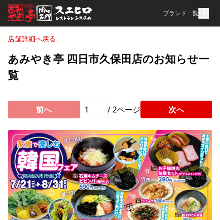
ブランド一覧
店舗詳細へ戻る
あみやき亭 四日市久保田店のお知らせ一
覧
前へ
/
2
ページ
次へ