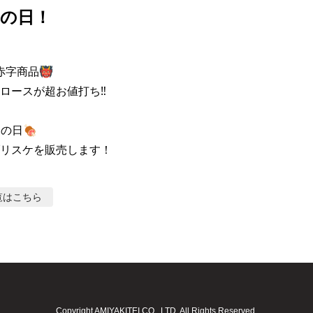
肉の日！
赤字商品👹

ロースが超お値打ち‼

の日🍖

リスケを販売します！
覧はこちら
Copyright AMIYAKITEI CO., LTD. All Rights Reserved.