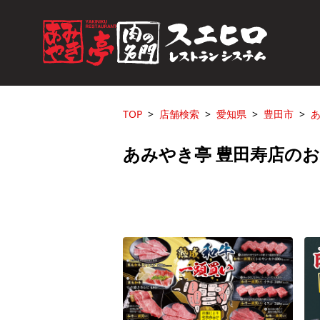
TOP
店舗検索
愛知県
豊田市
あ
あみやき亭 豊田寿店の