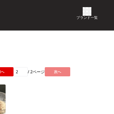
ブランド一覧
/
2
ページ
前へ
次へ