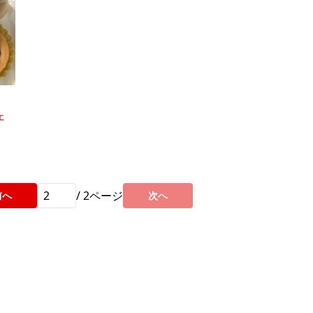
ェ
/
2
ページ
前へ
次へ