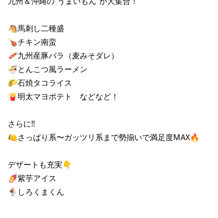
九州＆沖縄の“うまいもん”が大集合！

🐴馬刺し二種盛

🍗チキン南蛮

🥓九州産豚バラ（麦みそダレ）

🍜とんこつ風ラーメン

🌮石焼タコライス

🍟明太マヨポテト　などなど！

さらに‼️

🍋さっぱり系〜ガッツリ系まで勢揃いで満足度MAX🔥

デザートも充実👇

🍠紫芋アイス

🍨しろくまくん
