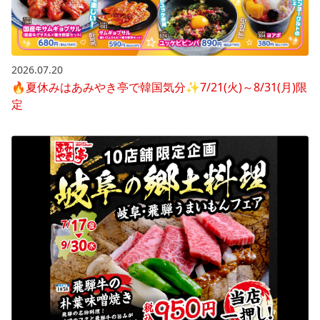
2026.07.20
🔥夏休みはあみやき亭で韓国気分✨7/21(火)～8/31(月)限
定