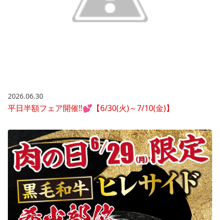
2026.06.30
平日半額フェア開催‼💕【6/30(火)～7/10(金)】