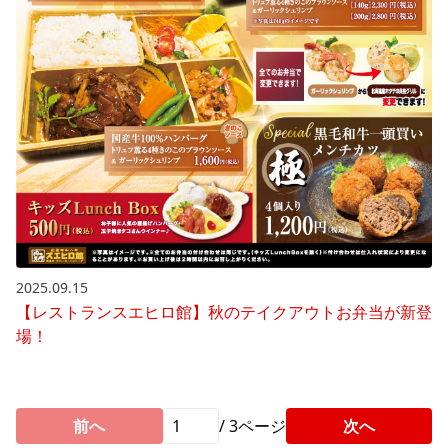
2025.09.15
【レストランスエヒロ館】秋のテイクアウトお弁当が新登
場！
前へ
/
3
ページ
次へ