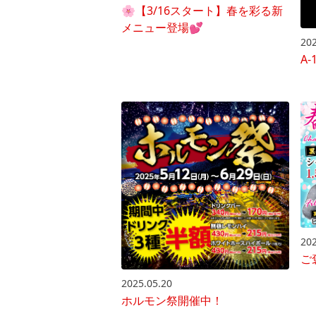
🌸【3/16スタート】春を彩る新
メニュー登場💕
202
A
202
ご
2025.05.20
ホルモン祭開催中！