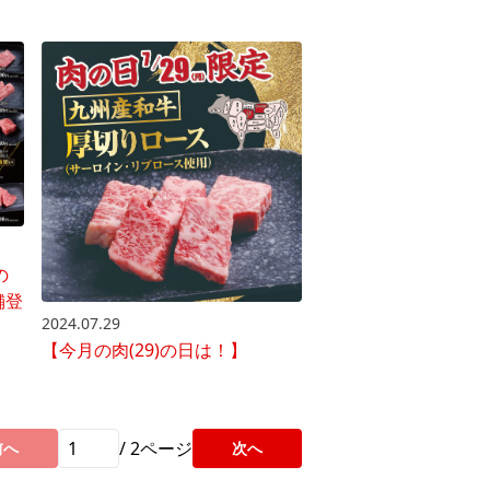
の
舗登
2024.07.29
【今月の肉(29)の日は！】
/
2
ページ
前へ
次へ