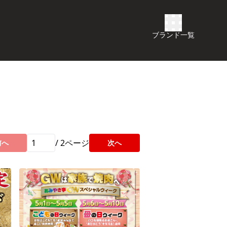
ブランド一覧
/
2
ページ
前へ
次へ