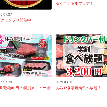
ゆく年くる年フェア！
6.01.27
-1グランプリ開催中！
2025.03.01
5.03.24
あみやき亭焼肉食べ放題！
褒美焼肉♪春の特別メニュー🌸