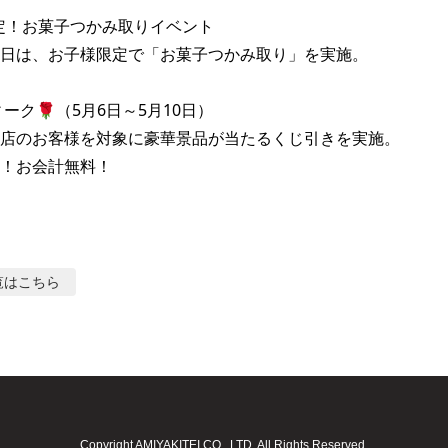
限定！お菓子つかみ取りイベント

日は、お子様限定で「お菓子つかみ取り」を実施。

ーク🌹（5月6日～5月10日）

店のお客様を対象に豪華景品が当たるくじ引きを実施。

！お会計無料！
覧はこちら
Copyright AMIYAKITEI CO., LTD. All Rights Reserved.