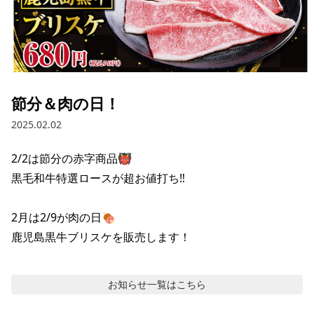
節分＆肉の日！
2025.02.02
2/2は節分の赤字商品👹

黒毛和牛特選ロースが超お値打ち‼

2月は2/9が肉の日🍖

鹿児島黒牛ブリスケを販売します！
お知らせ
一覧はこちら