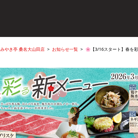
あみやき亭 桑名大山田店
お知らせ一覧
🌸【3/16スタート】春を