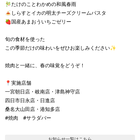
🎋たけのことわかめの和風春雨

🍝しらすとイカの明太チーズクリームパスタ

🍓国産あまおういちごゼリー

旬の食材を使った

この季節だけの味わいをぜひお楽しみください✨

焼肉と一緒に、春の味覚をどうぞ！

📍実施店舗

一宮朝日店・岐南店・津島神守店

四日市日永店・日進店

桑名大山田店・港知多店

#焼肉　#サラダバー
お知らせ
一覧はこちら