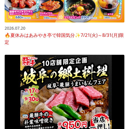
2026.07.20
🔥夏休みはあみやき亭で韓国気分✨7/21(火)～8/31(月)限
定