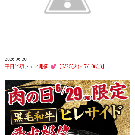
2026.06.30
平日半額フェア開催‼💕【6/30(火)～7/10(金)】