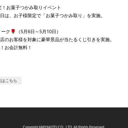
限定！お菓子つかみ取りイベント

日は、お子様限定で「お菓子つかみ取り」を実施。

ーク🌹（5月6日～5月10日）

店のお客様を対象に豪華景品が当たるくじ引きを実施。

！お会計無料！
覧はこちら
Copyright AMIYAKITEI CO., LTD. All Rights Reserved.