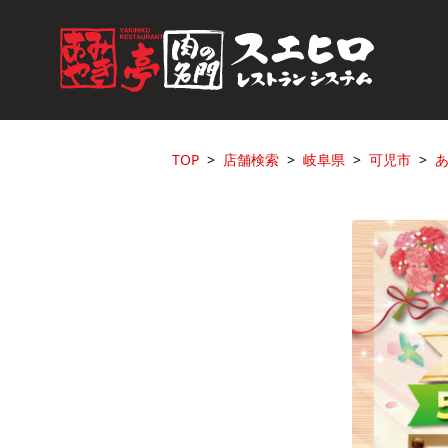
TOP
店舗検索
岐阜県
可児市
あ