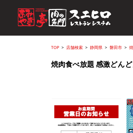
TOP
店舗検索
静岡県
磐田市
焼
焼肉食べ放題 感激どんど