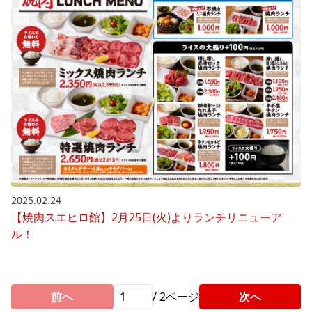
2025.02.24
【焼肉スエヒロ館】2月25日(火)よりランチリニューア
ル！
前へ
/
2
ページ
次へ