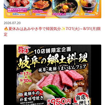
2026.07.20
🔥夏休みはあみやき亭で韓国気分✨7/21(火)～8/31(月)限
定