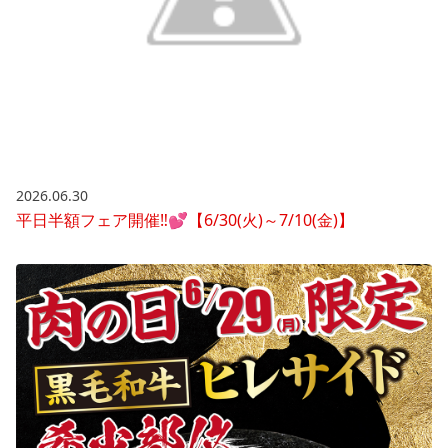
2026.06.30
平日半額フェア開催‼💕【6/30(火)～7/10(金)】